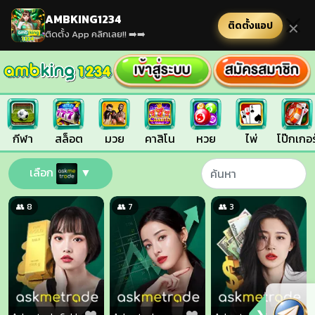
AMBKING1234
ติดตั้งแอป
✕
ติดตั้ง App คลิกเลย!! ➡️➡️
กีฬา
สล็อต
มวย
คาสิโน
หวย
ไพ่
โป๊กเกอร
เลือก
▼
👥 8
👥 7
👥 3