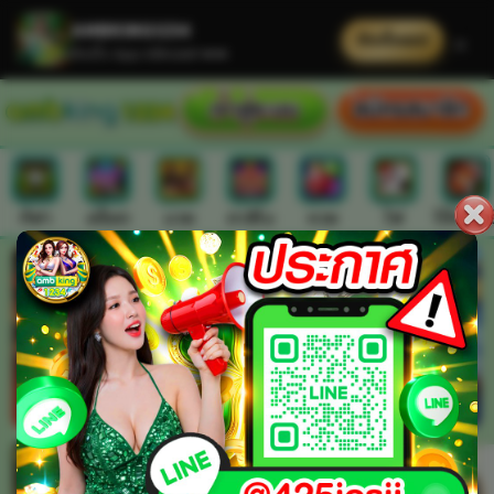
AMBKING1234
ติดตั้งแอป
✕
ติดตั้ง App คลิกเลย!! ➡️➡️
กีฬา
สล็อต
มวย
คาสิโน
หวย
ไพ่
โป๊กเกอร