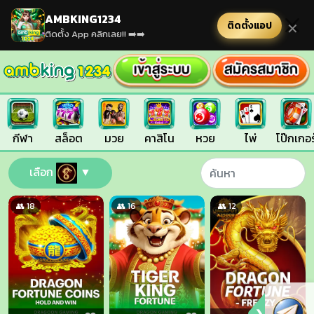
AMBKING1234
ติดตั้งแอป
✕
ติดตั้ง App คลิกเลย!! ➡️➡️
กีฬา
สล็อต
มวย
คาสิโน
หวย
ไพ่
โป๊กเกอร
เลือก
▼
👥 18
👥 16
👥 12