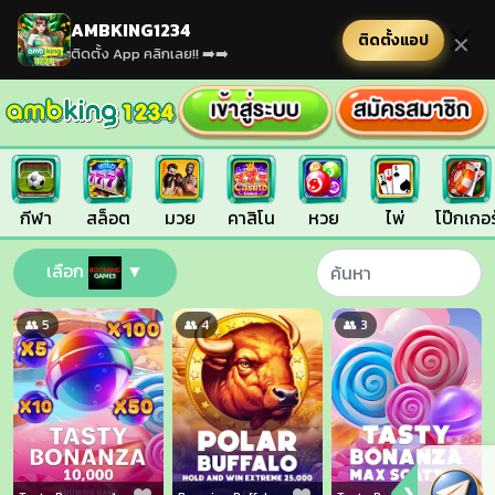
AMBKING1234
ติดตั้งแอป
✕
ติดตั้ง App คลิกเลย!! ➡️➡️
กีฬา
สล็อต
มวย
คาสิโน
หวย
ไพ่
โป๊กเกอร
เลือก
▼
👥 5
👥 4
👥 3