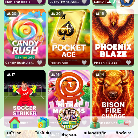
❯
Mahjong Reels
Lucky Twins Askmebet
Lucky Twins Wilds Link & Merge
👥 20
👥 20
👥 18
Candy Rush Askmebet
Pocket Ace
Phoenix Blaze
👥 17
👥 16
👥 14
Soccer Striker
Mithai Madness 10000X
Bison Fire Charge
หน้าแรก
โปรโมชั่น
สมัครสมาชิก
ติดต่อเรา
👥 14
👥 12
👥 11
เข้าสู่ระบบ