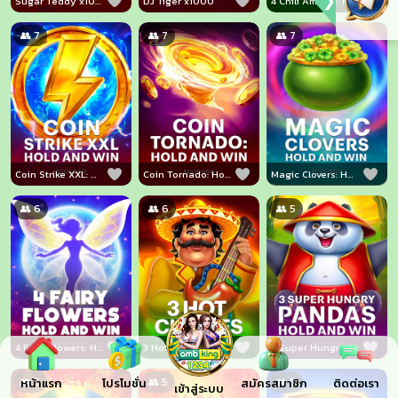
❯
Sugar Teddy x1000
DJ Tiger x1000
4 Chili Amigos: Hold and Win
👥 7
👥 7
👥 7
Coin Strike XXL: Hold and Win
Coin Tornado: Hold and Win
Magic Clovers: Hold and Win
👥 6
👥 6
👥 5
4 Fairy Flowers: Hold and Win
3 Hot Chillies
3 Super Hungry Pandas: Hold and Win
👥 5
👥 5
👥 5
หน้าแรก
โปรโมชั่น
สมัครสมาชิก
ติดต่อเรา
เข้าสู่ระบบ