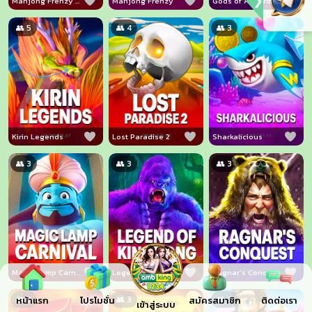
❯
Mahjong Frenzy : Tiles of Fortunes
Mahjong Frenzy
Gods of Asgard
👥 5
👥 4
👥 3
Kirin Legends
Lost Paradise 2
Sharkalicious
👥 3
👥 3
👥 3
Magic Lamp Carnival
Legend of King Kong
Ragnar's Conquest
👥 3
👥 3
👥 3
หน้าแรก
โปรโมชั่น
สมัครสมาชิก
ติดต่อเรา
เข้าสู่ระบบ