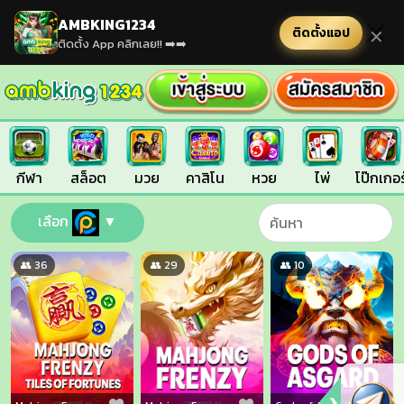
AMBKING1234
ติดตั้งแอป
✕
ติดตั้ง App คลิกเลย!! ➡️➡️
กีฬา
สล็อต
มวย
คาสิโน
หวย
ไพ่
โป๊กเกอร
เลือก
▼
👥 36
👥 29
👥 10