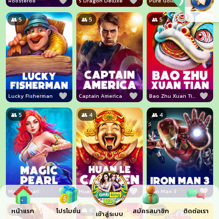
❯
Rooster88
5 Dragon Deluxe
Pure Gold
👥 5
👥 5
👥 5
Lucky Fisherman
Captain America
Bao Zhu Xuan Tian
👥 5
👥 4
👥 4
Magic Pearl
Huan Le Cai Shen
Iron Man 3
👥 4
👥 4
👥 4
หน้าแรก
โปรโมชั่น
สมัครสมาชิก
ติดต่อเรา
เข้าสู่ระบบ