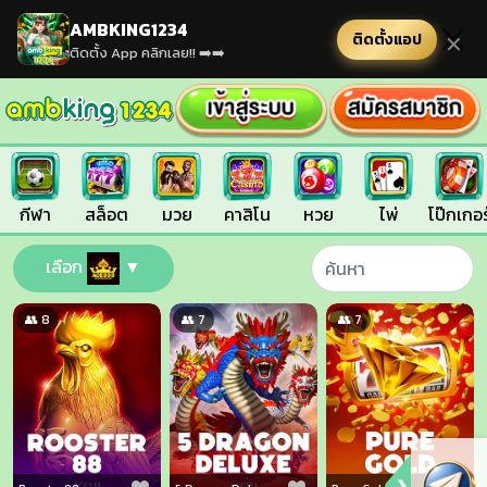
AMBKING1234
ติดตั้งแอป
✕
ติดตั้ง App คลิกเลย!! ➡️➡️
กีฬา
สล็อต
มวย
คาสิโน
หวย
ไพ่
โป๊กเกอร
เลือก
▼
👥 8
👥 7
👥 7