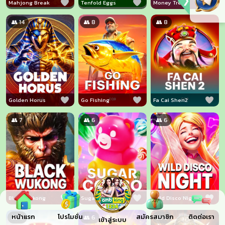
❯
Mahjong Break
Tenfold Eggs
Money Tree
👥 14
👥 8
👥 8
Golden Horus
Go Fishing
Fa Cai Shen2
👥 7
👥 6
👥 6
Black Wukong
Sugar Combo
Wild Disco Night
หน้าแรก
โปรโมชั่น
สมัครสมาชิก
ติดต่อเรา
👥 6
👥 6
👥 6
เข้าสู่ระบบ