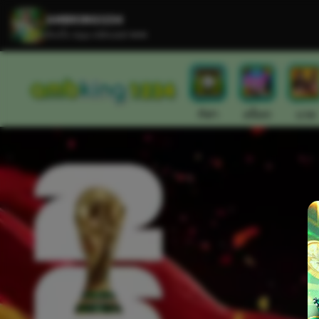
AMBKING1234
ติดตั้ง App คลิกเลย!! ➡️➡️
กีฬา
สล็อต
มวย