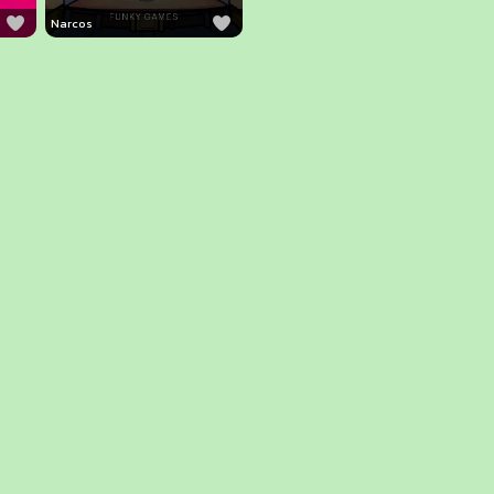
Narcos