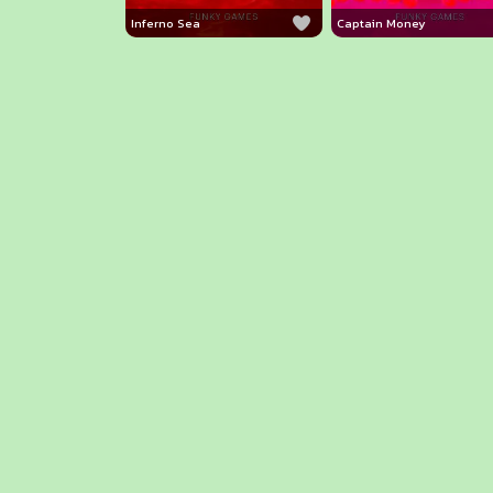
Inferno Sea
Captain Money