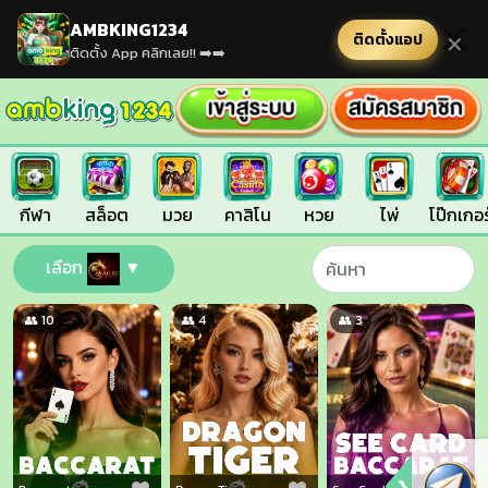
AMBKING1234
ติดตั้งแอป
✕
ติดตั้ง App คลิกเลย!! ➡️➡️
กีฬา
สล็อต
มวย
คาสิโน
หวย
ไพ่
โป๊กเกอร
เลือก
▼
👥 10
👥 4
👥 3