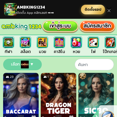
AMBKING1234
ติดตั้งแอป
✕
ติดตั้ง App คลิกเลย!! ➡️➡️
กีฬา
สล็อต
มวย
คาสิโน
หวย
ไพ่
โป๊กเกอร
เลือก
▼
👥 23
👥 1