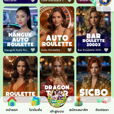
❯
Baccarat
Luxe Blackjack 2
Cabaret Roulette
Hanguk Auto Roulette
Auto Roulette
Bar Roulette 2000X
Roulette
Dragon Tiger
Sic Bo
หน้าแรก
โปรโมชั่น
สมัครสมาชิก
ติดต่อเรา
เข้าสู่ระบบ