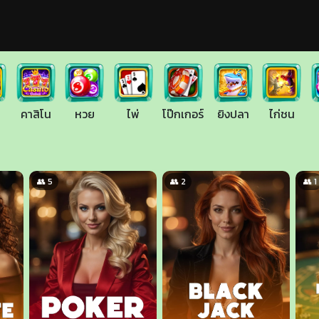
คาสิโน
หวย
ไพ่
โป๊กเกอร์
ยิงปลา
ไก่ชน
👥 5
👥 2
👥 1