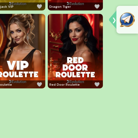
kjack VIP
Dragon Tiger
❯
Roulette
Red Door Roulette