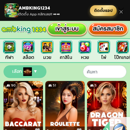
AMBKING1234
ติดตั้งแอป
✕
ติดตั้ง App คลิกเลย!! ➡️➡️
กีฬา
สล็อต
มวย
คาสิโน
หวย
ไพ่
โป๊กเกอร
เลือก
▼
👥 90
👥 51
👥 5