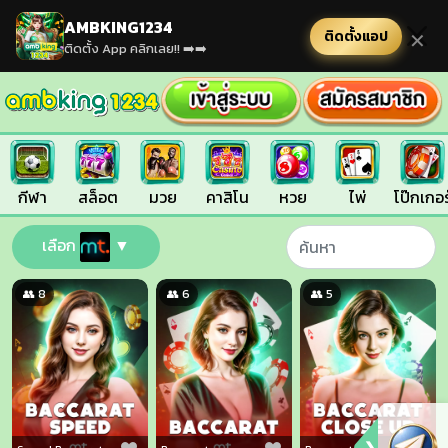
AMBKING1234
ติดตั้งแอป
✕
ติดตั้ง App คลิกเลย!! ➡️➡️
กีฬา
สล็อต
มวย
คาสิโน
หวย
ไพ่
โป๊กเกอร
เลือก
▼
👥 8
👥 6
👥 5